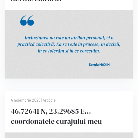
4 noiembrie 2025
|
Articole
46.72641 N, 23.29685 E…
coordonatele curajului meu