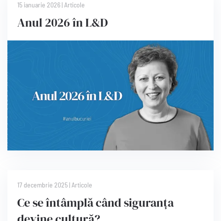
15 ianuarie 2026
|
Articole
Anul 2026 în L&D
17 decembrie 2025
|
Articole
Ce se întâmplă când siguranța
devine cultură?