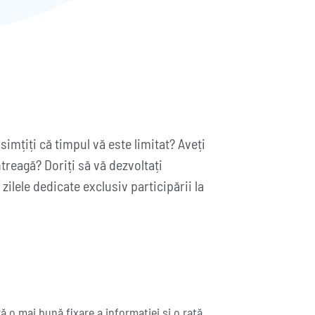
simțiți că timpul vă este limitat? Aveți
ntreagă? Doriți să vă dezvoltați
zilele dedicate exclusiv participării la
 o mai bună fixare a informației și o rată