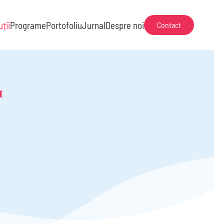
uții
Programe
Portofoliu
Jurnal
Despre noi
Contact
t