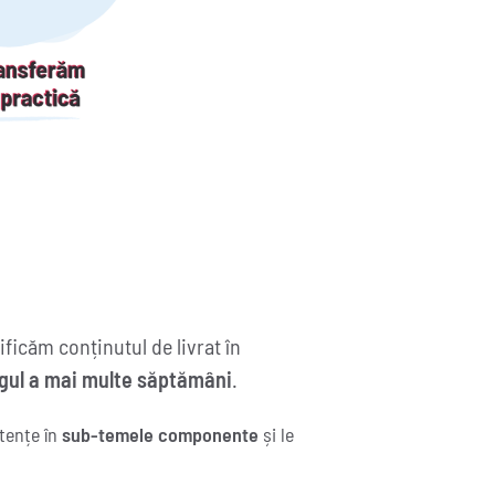
nificăm conținutul de livrat în
ngul a mai multe săptămâni
.
tențe în
sub-temele componente
și le