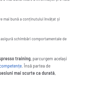
 mai bună a conținutului învățat și
asigură schimbări comportamentale de
spresso training
, parcurgem același
 competențe
. Însă partea de
sesiuni mai scurte ca durată
,