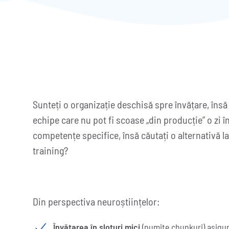
Sunteți o organizație deschisă spre învățare, însă 
echipe care nu pot fi scoase „din producție” o zi î
competențe specifice, însă căutați o alternativă la 
training?
Din perspectiva neuroștiințelor:
Învățarea în sloturi mici
(numite chunkuri) asigură