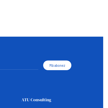
Mă abonez
ATU Consulting