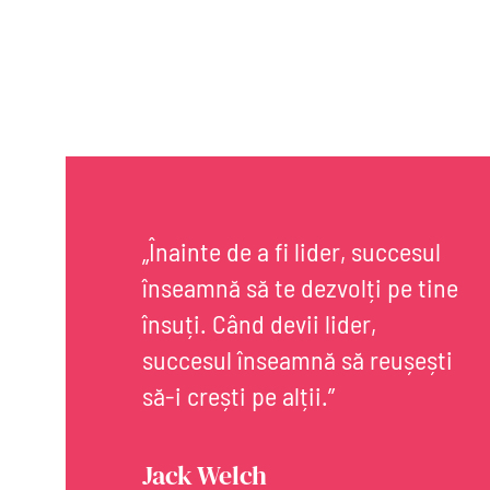
„Înainte de a fi lider, succesul
înseamnă să te dezvolți pe tine
însuți. Când devii lider,
succesul înseamnă să reușești
să-i crești pe alții.”
Jack Welch