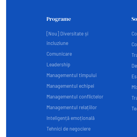
Programe
So
[Nou] Diversitate și
Co
incluziune
Co
Comunicare
Tr
Leadership
De
Managementul timpului
Es
Managementul echipei
Mi
Managementul conflictelor
Tr
Managementul relațiilor
Te
Inteligență emoțională
Tehnici de negociere