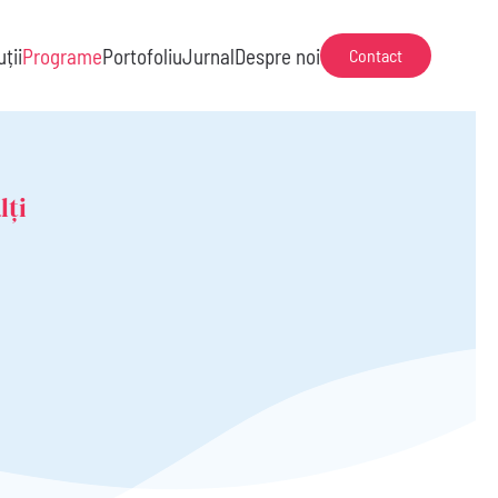
uții
Programe
Portofoliu
Jurnal
Despre noi
Contact
lți