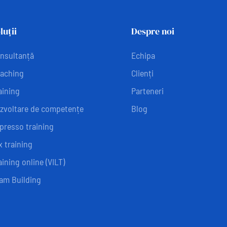
luții
Despre noi
nsultanță
Echipa
aching
Clienți
aining
Parteneri
zvoltare de competențe
Blog
presso training
x training
aining online (VILT)
am Building