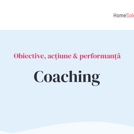
Home
Sol
Obiective, acțiune & performanță
Coaching