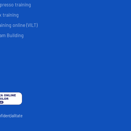
presso training
x training
aining online (VILT)
am Building
nfidențialitate