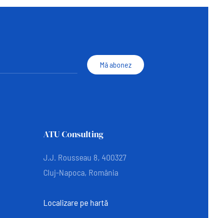
Mă abonez
ATU Consulting
J.J. Rousseau 8, 400327
Cluj-Napoca, România
Localizare pe hartă