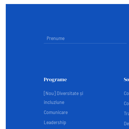
Programe
So
[Nou] Diversitate și
Co
incluziune
Co
Comunicare
Tr
Leadership
De