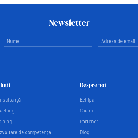
Newsletter
luții
Despre noi
nsultanță
Echipa
aching
Clienți
aining
Parteneri
zvoltare de competențe
Blog