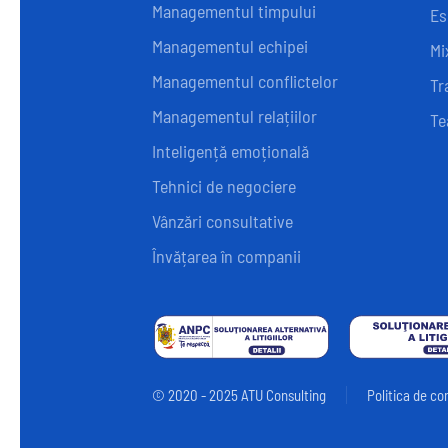
Managementul timpului
Es
Managementul echipei
Mi
Managementul conflictelor
Tr
Managementul relațiilor
Te
Inteligență emoțională
Tehnici de negociere
Vânzări consultative
Învățarea în companii
© 2020 - 2025 ATU Consulting
Politica de co