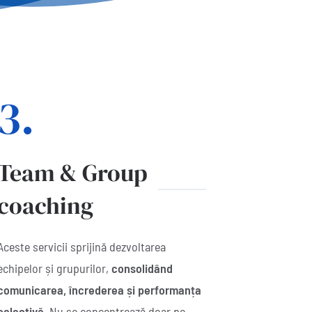
3.
Team & Group
coaching
Aceste servicii sprijină dezvoltarea
echipelor și grupurilor,
consolidând
comunicarea, încrederea și performanța
colectivă
. Nu se concentrează doar pe