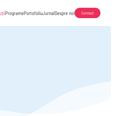
uții
Programe
Portofoliu
Jurnal
Despre noi
Contact