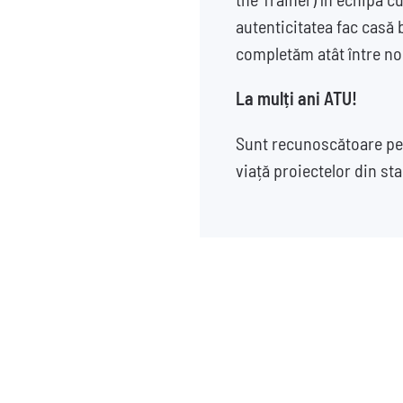
autenticitatea fac casă b
completăm atât între noi 
La mulți ani ATU!
Sunt recunoscătoare pen
viață proiectelor din sta