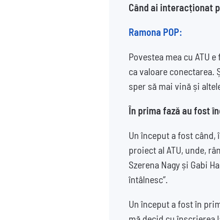
Când ai interacționat p
Ramona POP:
Povestea mea cu ATU e f
ca valoare conectarea. Ș
sper să mai vină și altel
În prima fază au fost î
Un început a fost când, î
proiect al ATU, unde, râ
Szerena Nagy și Gabi Ha
întâlnesc”.
Un început a fost în pri
mă decid cu înscrierea l