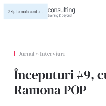
Skip to main content
Jurnal
»
Interviuri
Începuturi #9, c
Ramona POP