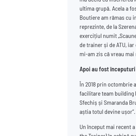
ultima grupă. Acela a fo
Boutiere am rămas cu im
reprezinte, de la Szeren
exercițiul numit „Scaunel
de trainer și de ATU, iar
mi-am zis că vreau mai 
Apoi au fost începuturi
În 2018 prin octombrie 
facilitare team building
Sfechiș și Smaranda Bru
aștia totul devine ușor”.
Un început mai recent a 
the Trainer) în echipă c