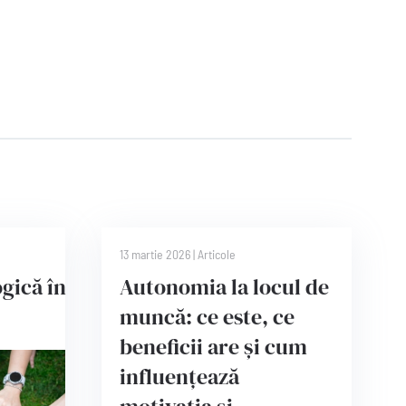
13 martie 2026
|
Articole
gică în
Autonomia la locul de
muncă: ce este, ce
beneficii are și cum
influențează