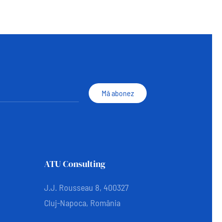
Mă abonez
ATU Consulting
J.J. Rousseau 8, 400327
Cluj-Napoca, România