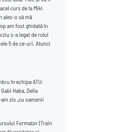
acel curs de la Miki
m ales-o să mă
Pop am fost ghidată în
rziu s-a legat de rolul
cele 5 de ce-uri. Atunci
mbru în echipa ATU:
. Gabi Haba, Delia
i-am zis „cu oamenii
ursului Formator (Train
ct diversitatea și