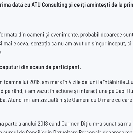
rima dată cu ATU Consulting și ce îți amintești de la pri
ormată din oameni și evenimente, probabil deoarece sunt
i mai e ceva: senzația că nu am avut un singur început, ci
e.
nceputuri din scaun de participant.
n toamna lui 2016, am mers în 4 zile de luni la întâlnirile „
nd pe rând, i-am vazut în acțiune și interacțiune pe Gabi 
ba. Atunci mi-am zis „iată niște Oameni cu O mare cu car
ma parte a anului 2018 când Carmen Dițiu m-a sunat să mă a
a cursul de Consilier în Dezvoltare Personală deoarece mai e