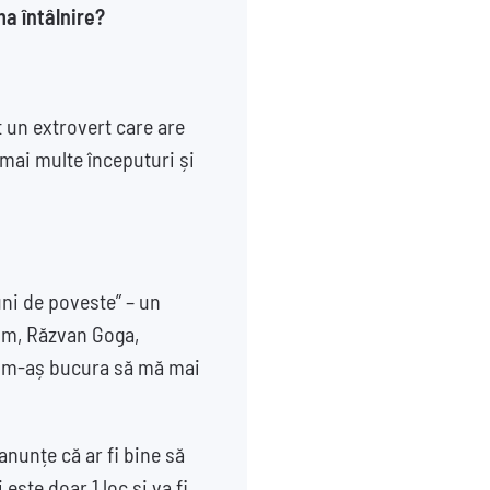
ma întâlnire?
 un extrovert care are
 mai multe începuturi și
Luni de poveste” – un
Hum, Răzvan Goga,
e m-aș bucura să mă mai
nunțe că ar fi bine să
ste doar 1 loc și va fi