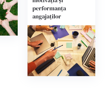
motivația și
performanța
angajaților