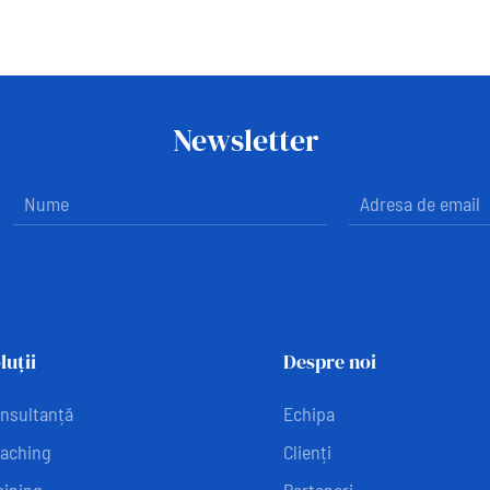
Newsletter
luții
Despre noi
nsultanță
Echipa
aching
Clienți
aining
Parteneri