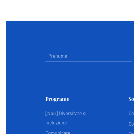
Programe
So
[Nou] Diversitate și
Co
incluziune
Co
Comunicare
Tr