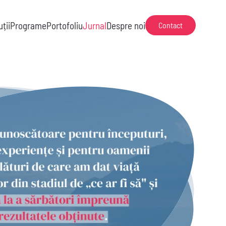
uții
Programe
Portofoliu
Jurnal
Despre noi
Contact