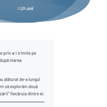
 prin a-i trimite pe
ă după marea
u alăturat de-a lungul
nem să explorăm două
rii” fiecăruia dintre ei.