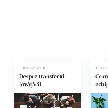
17 iulie 2026
|
Articole
8 mai 20
Despre transferul
Ce m
învățării
echi