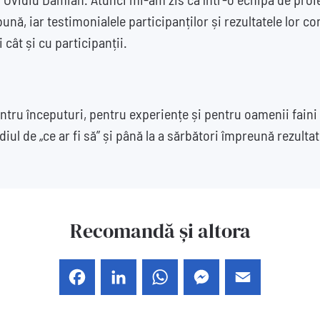
ună, iar testimonialele participanților și rezultatele lor c
cât și cu participanții.
tru începuturi, pentru experiențe și pentru oamenii faini 
diul de „ce ar fi să” și până la a sărbători împreună rezulta
Recomandă și altora
Facebook
LinkedIn
WhatsApp
Messenger
Email