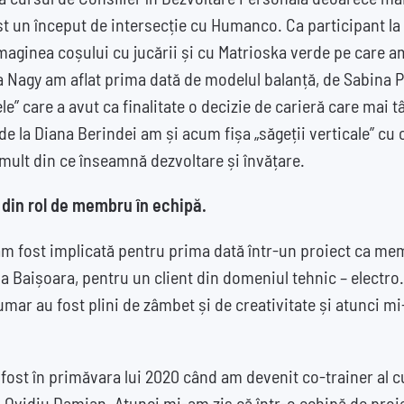
st un început de intersecție cu Humanco. Ca participant la 
aginea coșului cu jucării și cu Matrioska verde pe care a
a Nagy am aflat prima dată de modelul balanță, de Sabina 
e” care a avut ca finalitate o decizie de carieră care mai tâ
 de la Diana Berindei am și acum fișa „săgeții verticale” cu 
mult din ce înseamnă dezvoltare și învățare.
 din rol de membru în echipă.
am fost implicată pentru prima dată într-un proiect ca me
 la Baișoara, pentru un client din domeniul tehnic – electro
mar au fost plini de zâmbet și de creativitate și atunci m
fost în primăvara lui 2020 când am devenit co-trainer al c
u Ovidiu Damian. Atunci mi-am zis că într-o echipă de proie