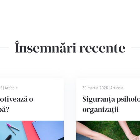
Însemnări recente
26
|
Articole
30 martie 2026
|
Articole
otivează o
Siguranța psiholo
pă?
organizații