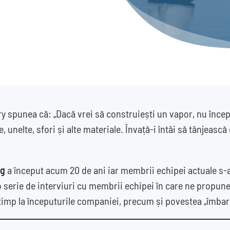
 spunea că: „Dacă vrei să construiești un vapor, nu începe
 unelte, sfori și alte materiale. Învață-i întâi să tânjeasc
ng
a început acum 20 de ani iar membrii echipei actuale s-a
 serie de interviuri cu membrii echipei în care ne propu
n timp la începuturile companiei, precum și povestea „îmbarcă