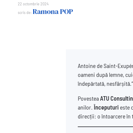
22 octombrie 2024
Ramona POP
scris de:
Antoine de Saint-Exupéry
oameni după lemne, cuie,
îndepărtată, nesfârșită.”
Povestea
ATU Consulti
anilor.
Începuturi
este o
direcții: o întoarcere î