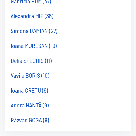
Gabriela HUM
(47)
Alexandra MIF
(36)
Simona DAMIAN
(27)
Ioana MUREȘAN
(19)
Delia SFECHIȘ
(11)
Vasile BORIS
(10)
Ioana CREȚU
(9)
Andra HANȚĂ
(9)
Răzvan GOGA
(9)