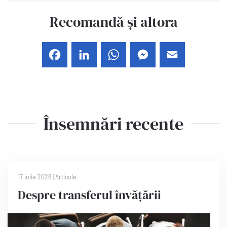
Recomandă și altora
Facebook
LinkedIn
WhatsApp
Messenger
Email
Însemnări recente
17 iulie 2026
|
Articole
Despre transferul învățării