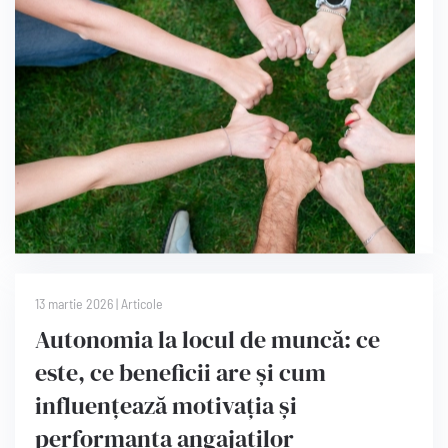
13 martie 2026
|
Articole
Autonomia la locul de muncă: ce
este, ce beneficii are și cum
influențează motivația și
performanța angajaților