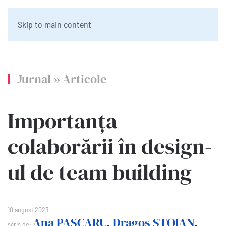
Skip to main content
Jurnal
»
Articole
Importanța
colaborării în design-
ul de team building
10 august 2023
Ana PASCARU
,
Dragoș STOIAN
,
scris de: