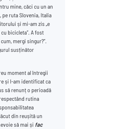
ntru mine, căci cu un an
pe ruta Slovenia, Italia
torului și mi-am zis „e
cu bicicleta”. A fost
ăi cum, mergi singur?”.
gurul susținător
reu moment al întregii
e și l-am identificat ca
pus să renunț o perioadă
i respectând rutina
esponsabilitatea
ăcut din reușită un
nevoie să mai și
fac