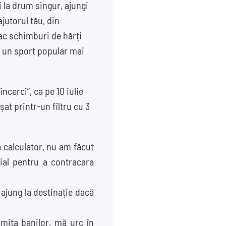
i la drum singur, ajungi
jutorul tău, din
fac schimburi de hărți
nd un sport popular mai
ncerci”, ca pe 10 iulie
at printr-un filtru cu 3
a calculator, nu am făcut
cial pentru a contracara
ajung la destinație dacă
imita banilor, mă urc în