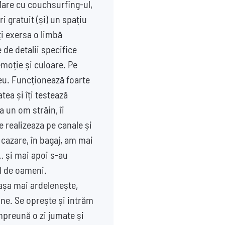
Mare cu couchsurfing-ul,
i gratuit (și) un spațiu
ți exersa o limbă
e de detalii specifice
 emoție și culoare. Pe
eu. Funcționează foarte
atea și îți testează
 un om străin, îi
 realizeaza pe canale și
 cazare, în bagaj, am mai
i… și mai apoi s-au
ul de oameni.
 așa mai ardelenește,
tine. Se oprește și intrăm
mpreună o zi jumate și