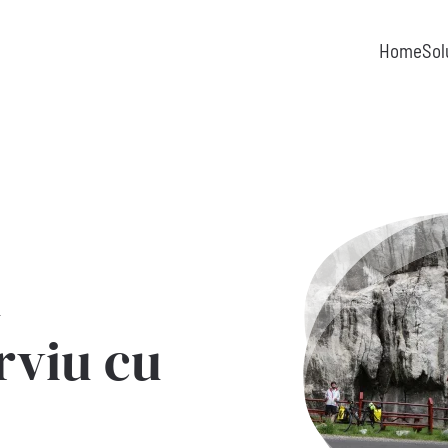
Home
Sol
u
rviu cu