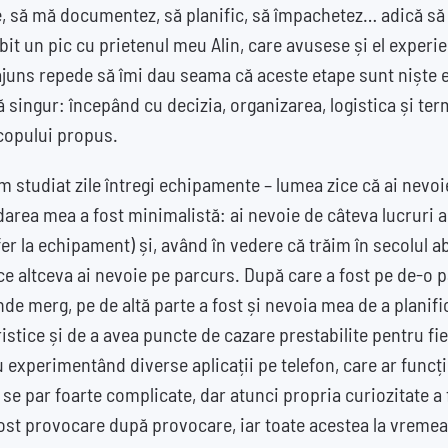
e, să mă documentez, să planific, să împachetez… adică să
it un pic cu prietenul meu Alin, care avusese și el experie
juns repede să îmi dau seama că aceste etape sunt niște 
ață singur: începând cu decizia, organizarea, logistica și t
scopului propus.
am studiat zile întregi echipamente – lumea zice că ai nevoi
area mea a fost minimalistă: ai nevoie de câteva lucruri a
fer la echipament) și, având în vedere că trăim în secolul a
e altceva ai nevoie pe parcurs. După care a fost pe de-o p
nde merg, pe de altă parte a fost și nevoia mea de a planific
istice și de a avea puncte de cazare prestabilite pentru f
au experimentând diverse aplicații pe telefon, care ar funcți
se par foarte complicate, dar atunci propria curiozitate a 
ost provocare după provocare, iar toate acestea la vremea