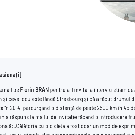
asionați
]
 email pe
Florin BRAN
pentru a-l invita la interviu știam de
an și ceva locuiește lângă Strasbourg și că a făcut drumul d
a în 2014, parcurgând o distanță de peste 2500 km în 45 de z
orin a răspuns la mailul de invitație făcând o introducere f
nală: „Călătoria cu bicicleta a fost doar un mod de expri
ând lucruri simple, dar neconvenționale, ceva personal și 