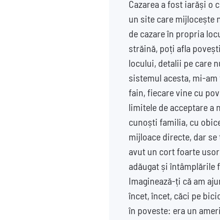
Cazarea a fost iarăși o 
un site care mijlocește n
de cazare în propria loc
străină, poți afla poveșt
locului, detalii pe care 
sistemul acesta, mi-am 
fain, fiecare vine cu pove
limitele de acceptare a 
cunoști familia, cu obic
mijloace directe, dar se
avut un cort foarte usor,
adăugat și întâmplările f
Imaginează-ți că am ajun
încet, încet, căci pe bic
în poveste: era un ameri