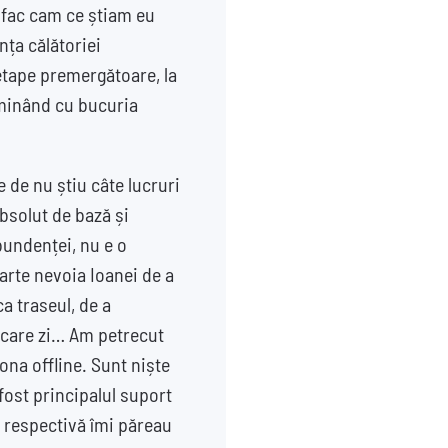
 fac cam ce știam eu
nța călătoriei
etape premergătoare, la
erminând cu bucuria
e de nu știu câte lucruri
bsolut de bază și
bundenței, nu e o
arte nevoia Ioanei de a
a traseul, de a
iecare zi… Am petrecut
ona offline. Sunt niște
fost principalul suport
 respectivă îmi păreau