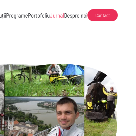
uții
Programe
Portofoliu
Jurnal
Despre noi
Contact