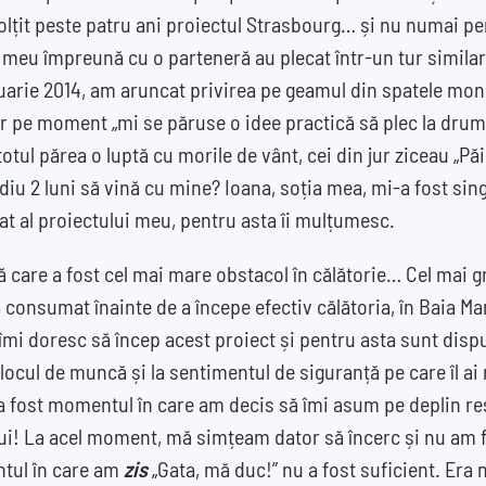
olțit peste patru ani proiectul Strasbourg… și nu numai pe
l meu împreună cu o parteneră au plecat într-un tur similar, 
ruarie 2014, am aruncat privirea pe geamul din spatele moni
iar pe moment „mi se păruse o idee practică să plec la drum 
, totul părea o luptă cu morile de vânt, cei din jur ziceau „P
ediu 2 luni să vină cu mine? Ioana, soția mea, mi-a fost sin
t al proiectului meu, pentru asta îi mulțumesc.
 care a fost cel mai mare obstacol în călătorie… Cel mai g
 consumat înainte de a începe efectiv călătoria, în Baia Mar
ă îmi doresc să încep acest proiect și pentru asta sunt dis
a locul de muncă și la sentimentul de siguranță pe care îl a
, a fost momentul în care am decis să îmi asum pe deplin r
ui! La acel moment, mă simțeam dator să încerc și nu am f
ntul în care am
zis
„Gata, mă duc!” nu a fost suficient. Era 