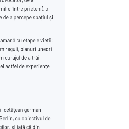
ilie, între prieteni), o
le de a percepe spațiul și
seamănă cu etapele vieții:
m reguli, planuri uneori
m curajul de a trăi
ei astfel de experiențe
ei, cetățean german
 Berlin, cu obiectivul de
lor, și iată că din