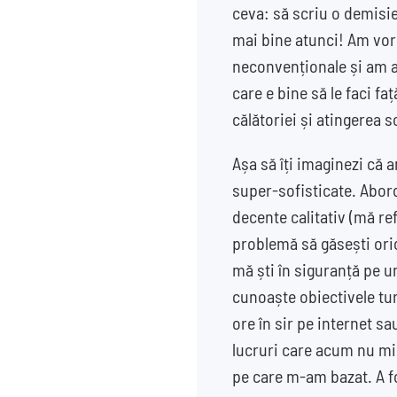
ceva: să scriu o demisi
mai bine atunci! Am vorb
neconvenționale și am a
care e bine să le faci f
călătoriei și atingerea 
Așa să îți imaginezi că 
super-sofisticate. Abord
decente calitativ (mă re
problemă să găsești oric
mă ști în siguranță pe u
cunoaște obiectivele tur
ore în sir pe internet s
lucruri care acum nu mi 
pe care m-am bazat. A f