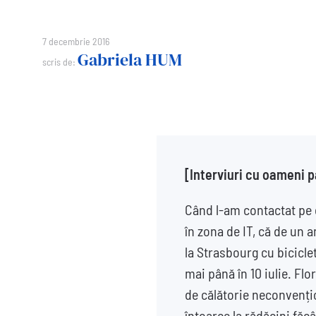
7 decembrie 2016
Gabriela HUM
scris de:
[
Interviuri cu oameni p
Când l-am contactat pe
în zona de IT, că de un 
la Strasbourg cu biciclet
mai până în 10 iulie. Fl
de călătorie neconvențio
întoarce la rădăcini făc