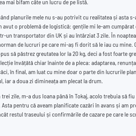
ecea mai bifam câte un lucru de pe listă.
ând planurile mele nu s-au potrivit cu realitatea și asta s-
Am avut o problemă de logistică: gențile mi le-am cumpărat
ntr-un transportator din UK și au întârziat 3 zile. În noapt
orman de lucruri pe care mi-aș fi dorit să le iau cu mine. 
opus să păstrez greutatea lor la 20 kg, deci a fost foarte gr
ă lecție învățătă chiar înainte de a pleca: adaptarea, renunța
căci, în final, am luat cu mine doar o parte din lucrurile plan
, iar a doua zi dimineața am plecat la drum.
trei zile, m-a dus Ioana până în Tokaj, acolo trebuia să fiu 
 Asta pentru că aveam planificate cazări în avans și am pr
 încât restul traseului și confirmările de cazare pe care le