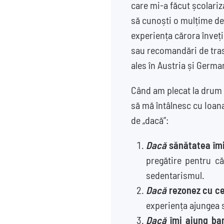
care mi-a făcut școlariza
să cunoști o mulțime de
experiența cărora înveți 
sau recomandări de trase
ales în Austria și Germa
Când am plecat la drum am
să mă întâlnesc cu Ioana
de „dacă”:
Dacă
sănătatea îmi
pregătire pentru că
sedentarismul.
Dacă
rezonez cu ce
experiența ajungea s
Dacă
îmi ajung ban