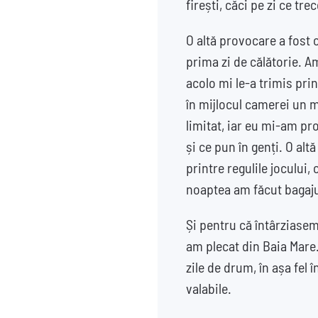
firești, căci pe zi ce tr
O altă provocare a fost c
prima zi de călătorie. 
acolo mi le-a trimis pri
în mijlocul camerei un m
limitat, iar eu mi-am pr
și ce pun în genți. O alt
printre regulile jocului, 
noaptea am făcut bagajul
Și pentru că întârziasem 
am plecat din Baia Mare.
zile de drum, în așa fel
valabile.