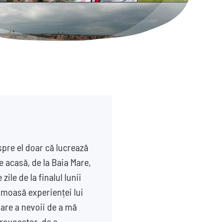
spre el doar că lucrează
e acasă, de la Baia Mare,
ile de la finalul lunii
rumoasă experienței lui
mare a nevoii de a mă
provocator, de a