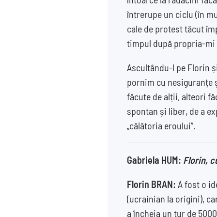
întrerupe un ciclu (în mun
cale de protest tăcut î
timpul după propria-mi 
Ascultându-l pe Florin și
pornim cu nesiguranțe ș
făcute de alții, alteori 
spontan și liber, de a e
„călătoria eroului”.
Gabriela HUM:
Florin, c
Florin BRAN:
A fost o i
(ucrainian la origini), ca
a încheia un tur de 50000