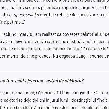
că, mailuri, ședințe, planificări, rapoarte, target-uri, în fam
mpotriva
spectacolului
oferit de rețelele de socializare, o ca
(ne)putință…”
 recitind interviul, am realizat că povestea călătoriei lui 
i avem nevoie de cineva care să ne susțină, apoi respectă
făcute de noi și ajungem la un moment în viață în care ne luă
xperimenta, de a ne provoca. Nu degeaba Jung îi spunea un
um ți-a venit ideea unei astfel de călătorii?
dee nu tocmai nouă, căci prin 2011 l-am cunoscut pe Sergh
re călătorise deja doi ani în jurul lumii, destinația lui finală
 km pe bicicletă. Am spus povestea lui prietenilor și colegi