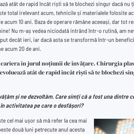
ă atât de rapid încât riști să te blochezi singur dacă nu ți
 total irelevant acum, tehnicile și materialele folosite a
 acum 10 ani. Baza de operare rămâne aceeași, dar tot re
ine! Nu m-aș vedea niciodată intrând într-o rutină, am ne
eput decât ieri, iar dacă asta se transformă într-un benefic
ne acum 20 de ani.
cariera în jurul noțiunii de învățare. Chirurgia plas
voluează atât de rapid încât riști să te blochezi sin
învățăm și ne dezvoltăm. Care simți că a fost una dintre 
în activitatea pe care o desfășori?
te cel mai ușor să mă refer la cea mai
 peste două luni petrecute anul acesta