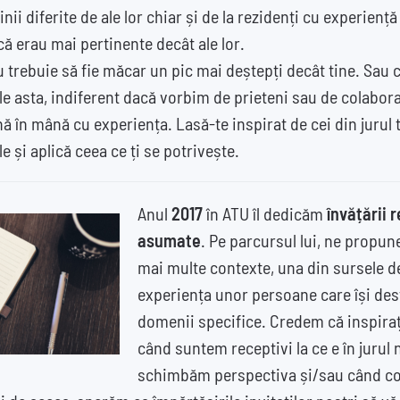
nii diferite de ale lor chiar și de la rezidenți cu experiență 
că erau mai pertinente decât ale lor.
u trebuie să fie măcar un pic mai deștepți decât tine. Sau c
le asta, indiferent dacă vorbim de prieteni sau de colaborat
în mână cu experiența. Lasă-te inspirat de cei din jurul t
le și aplică ceea ce ți se potrivește.
Anul
2017
în ATU îl dedicăm
învățării 
asumate
. Pe parcursul lui, ne propu
mai multe contexte, una din sursele de
experiența unor persoane care își desf
domenii specifice. Credem că inspiraț
când suntem receptivi la ce e în jurul
schimbăm perspectiva și/sau când c