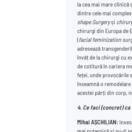
la cea mai mare clinică 
dintre cele mai complexe
shape Surgery
și
chirur
chirurgi din Europa de E
(
facial feminization sur
adresează transgenderil
învăț de la chirurgi cu 
de cotitură în cariera m
feței, unde provocările s
înseamnă o remodelare p
acestei părți din corp, 
4. Ce faci (concret) ca 
Mihai AȘCHILIAN:
Inves
mai puternică și nu-ți po