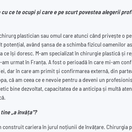
a cu ce te ocupi și care e pe scurt povestea alegerii prof
chirurg plastician sau omul care atunci când privește o p
ult potențial, având șansa de a schimba fizicul oamenilor as
 ce își doresc. M-am specializat în chirurgie plastică și r
 l-am urmat în Franța. A fost o perioadă în care mi-am con
iei, dar în care am primit și confirmarea externă, din part
ropa, că am ceea ce e nevoie pentru a deveni un profesioni
tic bine dezvoltat, capacitatea de a anticipa și multă atenț
că.
tine „a învăța”?
 construit cariera în jurul noțiunii de învățare. Chirurgia p