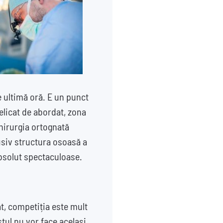
e ultimă oră. E un punct
elicat de abordat, zona
chirurgia ortognată
usiv structura osoasă a
 absolut spectaculoase.
t, competiția este mult
stul nu vor face același