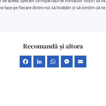
de aceea, sperăm ca împărtășirile invitaților noștri să vă 
ne face pe fiecare dintre noi să învățăm și să simțim că n
Recomandă și altora
Facebook
LinkedIn
WhatsApp
Messenger
Email