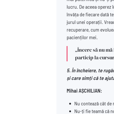
lucru. De aceea operez în
învăța de fiecare dată te
jurul unei operații. Vre
recuperare, cum evolueaz
pacienților mei.
„Încerc să nu mă 
particip la cursu
5. În încheiere, te rug
și care simți că te ajut
Mihai AȘCHILIAN:
Nu contează cât de m
Nu-ți fie teamă că nu