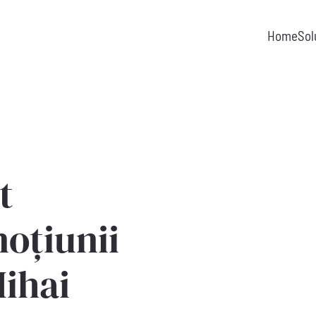
Home
Sol
t
noțiunii
Mihai