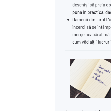
deschiși să preia opi
pună în practică, da
Oamenii din jurul tă
încerci să se întâmp
merge neapărat mână 
cum văd alții lucruri