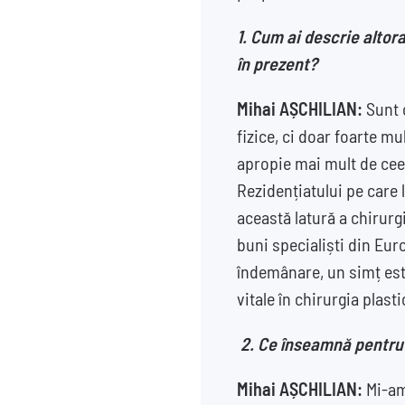
1. Cum ai descrie altor
în prezent?
Mihai AȘCHILIAN:
Sunt 
fizice, ci doar foarte m
apropie mai mult de ceea
Rezidențiatului pe care
această latură a chirurg
buni specialiști din Eu
îndemânare, un simț este
vitale în chirurgia plasti
2. Ce înseamnă pentru 
Mihai AȘCHILIAN:
Mi-am