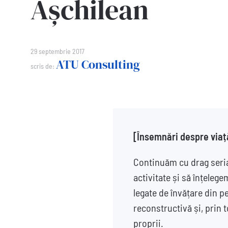
Așchilean
29 septembrie 2017
ATU Consulting
scris de:
[Însemnări despre viaț
Continuăm cu drag seria
activitate și să înțeleg
legate de învățare din p
reconstructivă și, prin t
proprii.