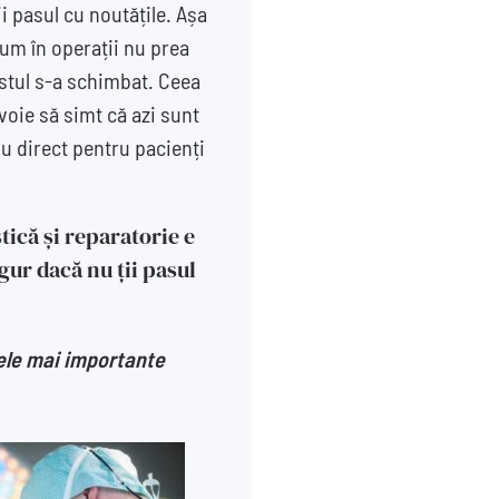
i pasul cu noutățile. Așa
cum în operații nu prea
stul s-a schimbat. Ceea
voie să simt că azi sunt
iu direct pentru pacienți
tică și reparatorie e
gur dacă nu ții pasul
cele mai importante