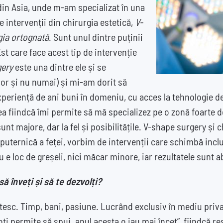
din Asia, unde m-am specializat în una
 intervenții din chirurgia estetică,
V-
gia ortognată
. Sunt unul dintre puținii
st care face acest tip de intervenție
gery
este una dintre ele și se
or și nu numai) și mi-am dorit să
experiență de ani buni în domeniu, cu acces la tehnologie d
ea fiindcă îmi permite să mă specializez pe o zonă foarte d
unt majore, dar la fel și posibilitățile. V-shape surgery și 
uternică a feței, vorbim de intervenții care schimbă incl
nu e loc de greșeli, nici măcar minore, iar rezultatele sunt
să înveți și să te dezvolți?
tesc. Timp, bani, pasiune. Lucrând exclusiv în mediu priva
ți permite să spui „anul acesta o iau mai încet”, fiindcă re