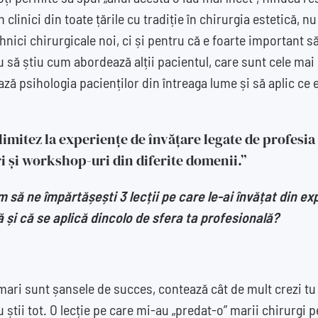
 clinici din toate țările cu tradiție în chirurgia estetică, 
hnici chirurgicale noi, ci și pentru că e foarte important să
au să știu cum abordează alții pacientul, care sunt cele mai
ă psihologia pacienților din întreaga lume și să aplic ce e
limitez la experiențe de învățare legate de profesia
ri și workshop-uri din diferite domenii.”
ăm să ne împărtășești 3 lecții pe care le-ai învățat din 
ă și că se aplică dincolo de sfera ta profesională?
ari sunt șansele de succes, contează cât de mult crezi tu 
 știi tot. O lecție pe care mi-au „predat-o” marii chirurgi 