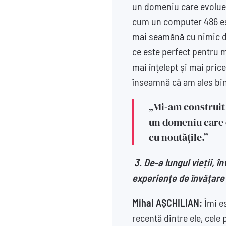
un domeniu care evolueaz
cum un computer 486 este
mai seamănă cu nimic de
ce este perfect pentru m
mai înțelept și mai pric
înseamnă că am ales bi
„Mi-am construit 
un domeniu care e
cu noutățile.”
3. De-a lungul vieții, 
experiențe de învățare 
Mihai AȘCHILIAN:
Îmi es
recentă dintre ele, cele