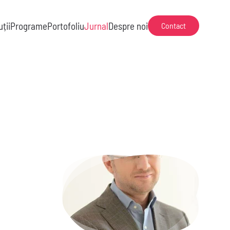
uții
Programe
Portofoliu
Jurnal
Despre noi
Contact