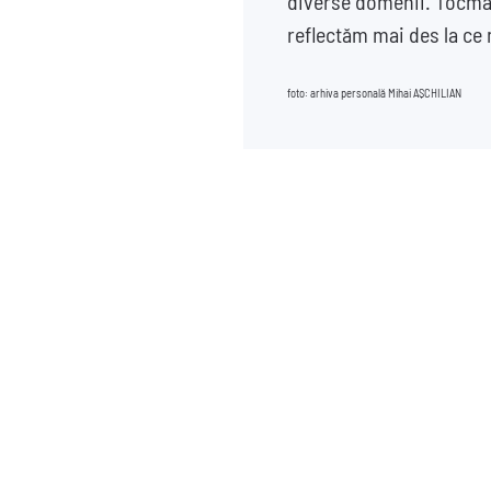
diverse domenii. Tocmai 
reflectăm mai des la ce 
foto: arhiva personală Mihai AȘCHILIAN