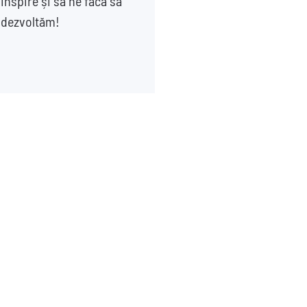
inspire și să ne facă să
e dezvoltăm!