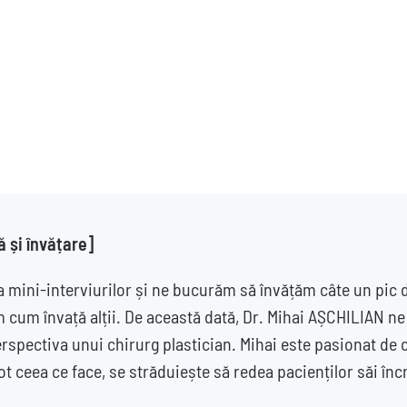
ă și învățare]
 mini-interviurilor și ne bucurăm să învățăm câte un pic d
em cum învață alții. De această dată, Dr. Mihai AȘCHILIAN n
erspectiva unui chirurg plastician. Mihai este pasionat de c
ot ceea ce face, se străduiește să redea pacienților săi înc