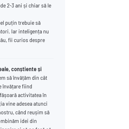
de 2-3 ani și chiar să le
el puțin trebuie să
ori. Iar inteligența nu
ău, fii curios despre
reale, conștiente și
nem să învățăm din cât
 învățare fiind
ășoară activitatea în
ia vine adesea atunci
 nostru, când reușim să
ombinăm idei din