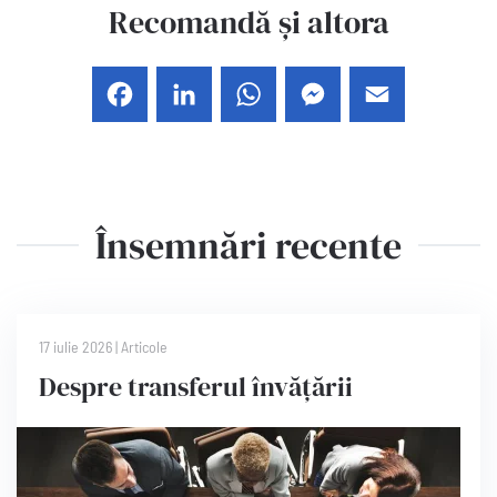
Recomandă și altora
Facebook
LinkedIn
WhatsApp
Messenger
Email
Însemnări recente
17 iulie 2026
|
Articole
Despre transferul învățării