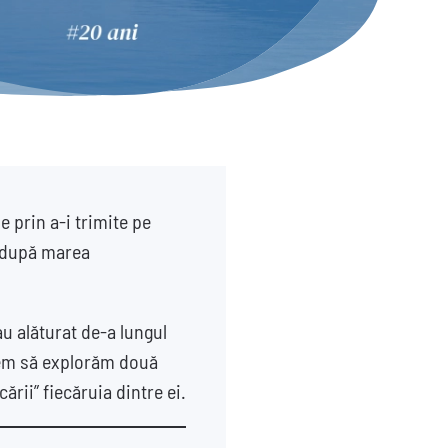
 prin a-i trimite pe
ă după marea
u alăturat de-a lungul
nem să explorăm două
rii” fiecăruia dintre ei.