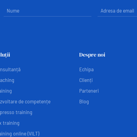
luții
Despre noi
nsultanță
Echipa
aching
Clienți
aining
Parteneri
zvoltare de competențe
Blog
presso training
x training
aining online (VILT)