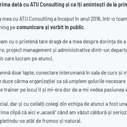
rima dată cu ATU Consulting și ce îți amintești de la pri
 mea cu ATU Consulting a început în anul 2016, într-o toa
ining pe
comunicare și vorbit în public
.
am cu o prietenă tare dragă de a mea despre dorința de a f
are, project management și administrative dintr-un depar
în care lucram pe atunci.
mnă doar lapte, conectare interumană în sala de curs și mi
e duce cârma organizației ca să umplem golurile necesare
de trainer pe locul II și mi-era dor de a-mi vedea pasiunea v
cial, dar și cu ceilalți colegi din echipa de atunci a fost u
ma clipă că aici e „acasă” când am văzut căldură și seriozi
pletindu-se atât de frumos și natural.