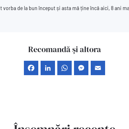
t vorba de la bun început și asta mă ține încă aici, 8 ani ma
Recomandă și altora
Facebook
LinkedIn
WhatsApp
Messenger
Email