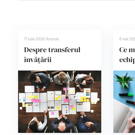
17 iulie 2026
|
Articole
8 mai 20
Despre transferul
Ce m
învățării
echi