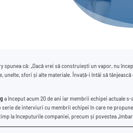
 spunea că: „Dacă vrei să construiești un vapor, nu începe
 unelte, sfori și alte materiale. Învață-i întâi să tânjeasc
ng
a început acum 20 de ani iar membrii echipei actuale s-a
 serie de interviuri cu membrii echipei în care ne propu
n timp la începuturile companiei, precum și povestea „îmbarcă