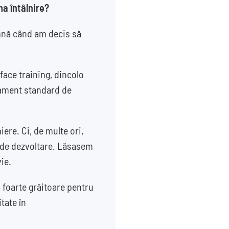
ma întâlnire?
mnă când am decis să
ace training, dincolo
tament standard de
ere. Ci, de multe ori,
 de dezvoltare. Lăsasem
ie.
na foarte grăitoare pentru
tate în