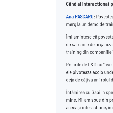
Când ai interacționat p
Ana PASCARU
:
Povestea
merg la un demo de tra
Îmi amintesc că poveste
de sarcinile de organiz
training din companiile 
Rolurile de L&D nu însea
ele pivotează acolo und
deja de câțiva ani rolul 
Întâlnirea cu Gabi în spe
mine. Mi-am spus din pri
aceeași interacțiune, îm