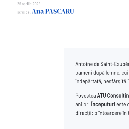
29 aprilie 2024
Ana PASCARU
scris de:
Antoine de Saint-Exupéry
oameni după lemne, cuie,
îndepărtată, nesfârșită.”
Povestea
ATU Consulti
anilor.
Începuturi
este o
direcții: o întoarcere î