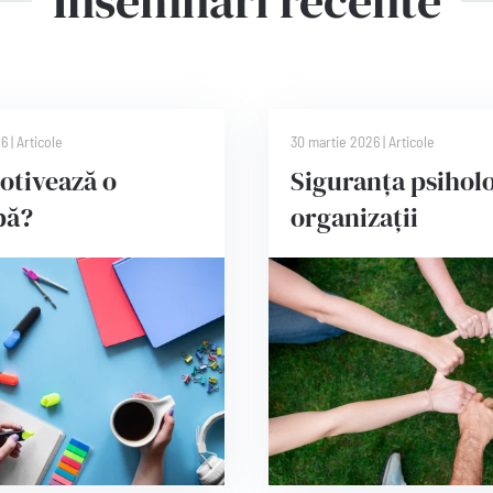
Însemnări recente
26
|
Articole
30 martie 2026
|
Articole
otivează o
Siguranța psiholo
pă?
organizații