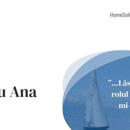
Home
Sol
cu Ana