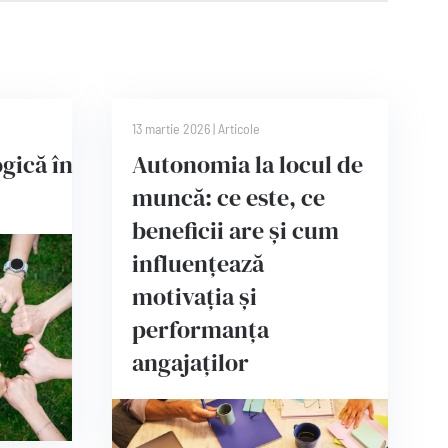
13 martie 2026
|
Articole
gică în
Autonomia la locul de
muncă: ce este, ce
beneficii are și cum
influențează
motivația și
performanța
angajaților