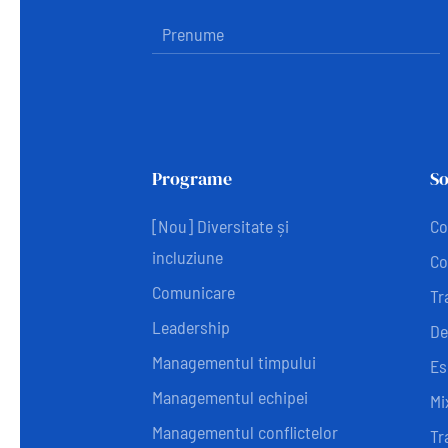
Programe
So
[Nou] Diversitate și
Co
incluziune
Co
Comunicare
Tr
Leadership
De
Managementul timpului
Es
Managementul echipei
Mi
Managementul conflictelor
Tr