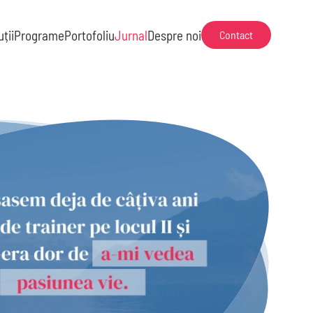
uții
Programe
Portofoliu
Jurnal
Despre noi
Contact