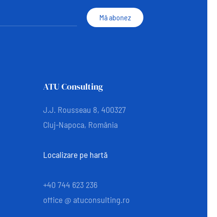
Mă abonez
ATU Consulting
J.J. Rousseau 8, 400327
Cluj-Napoca, România
Localizare pe hartă
+40 744 623 236
office @ atuconsulting.ro