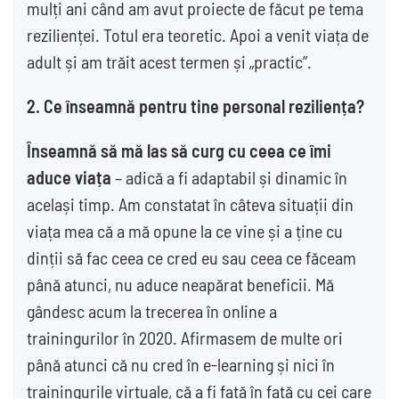
mulți ani când am avut proiecte de făcut pe tema
rezilienței. Totul era teoretic. Apoi a venit viața de
adult și am trăit acest termen și „practic”.
2.
Ce înseamnă pentru tine personal reziliența?
Înseamnă să mă las să curg cu ceea ce îmi
aduce viața
– adică a fi adaptabil și dinamic în
același timp. Am constatat în câteva situații din
viața mea că a mă opune la ce vine și a ține cu
dinții să fac ceea ce cred eu sau ceea ce făceam
până atunci, nu aduce neapărat beneficii. Mă
gândesc acum la trecerea în online a
trainingurilor în 2020. Afirmasem de multe ori
până atunci că nu cred în e-learning și nici în
trainingurile virtuale, că a fi față în față cu cei care